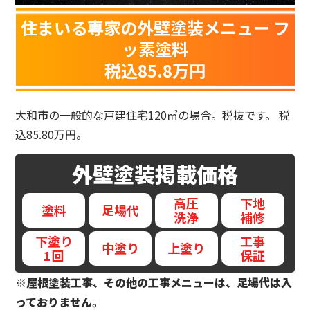
住まいる専家の外壁塗装メニュー フ
ッ素塗料
税込85.8万円
大和市の一般的な戸建住宅120㎡の場合。税抜です。 税
込85.80万円。
外壁塗装
掲載価格
高圧
下地
塗料
足場代
洗浄
補修
下塗り
工事
中塗り
上塗り
1回
保証
※屋根塗装工事、その他の工事メニューは、足場代は入
っておりません。