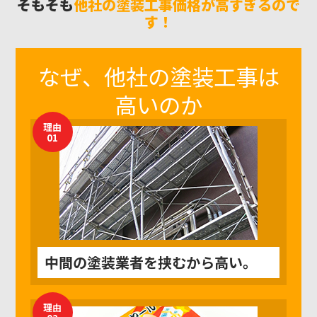
そもそも
他社の塗装工事価格が高すぎるので
す！
なぜ、他社の
塗装工事
は
高いのか
理由
01
中間の塗装業者を挟むから高い。
理由