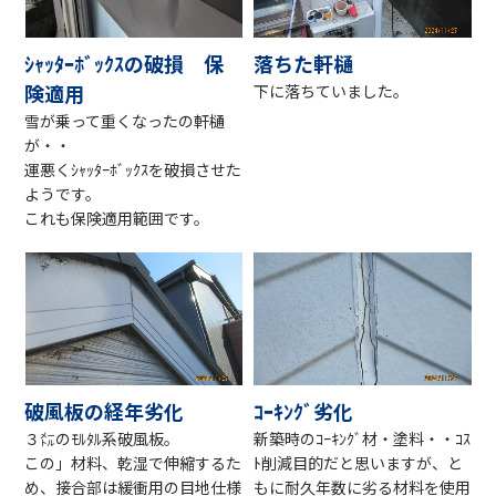
ｼｬｯﾀｰﾎﾞｯｸｽの破損 保
落ちた軒樋
険適用
下に落ちていました。
雪が乗って重くなったの軒樋
が・・
運悪くｼｬｯﾀｰﾎﾞｯｸｽを破損させた
ようです。
これも保険適用範囲です。
破風板の経年劣化
ｺｰｷﾝｸﾞ劣化
３㍍のﾓﾙﾀﾙ系破風板。
新築時のｺｰｷﾝｸﾞ材・塗料・・ｺｽ
この」材料、乾湿で伸縮するた
ﾄ削減目的だと思いますが、と
め、接合部は緩衝用の目地仕様
もに耐久年数に劣る材料を使用