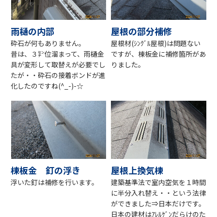
雨樋の内部
屋根の部分補修
砕石が何もありません。
屋根材(ｼﾝｸﾞﾙ屋根)は問題ない
昔は、３㌢位溜まって、雨樋金
ですが、棟板金に補修箇所があ
具が変形して取替えが必要でし
りました。
たが・・砕石の接着ボンドが進
化したのですね(^_-)-☆
棟板金 釘の浮き
屋根上換気棟
浮いた釘は補修を行います。
建築基準法で室内空気を１時間
に半分入れ替え・・という法律
ができました⇒日本だけです。
日本の建材はｱﾚﾙｹﾞﾝだらけのた