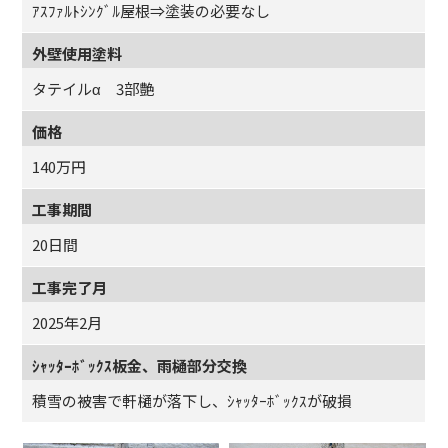
ｱｽﾌｧﾙﾄｼﾝｸﾞﾙ屋根⇒塗装の必要なし
外壁使用塗料
タテイルα 3部艶
価格
140万円
工事期間
20日間
工事完了月
2025年2月
ｼｬｯﾀｰﾎﾞｯｸｽ板金、雨樋部分交換
積雪の被害で軒樋が落下し、ｼｬｯﾀｰﾎﾞｯｸｽが破損