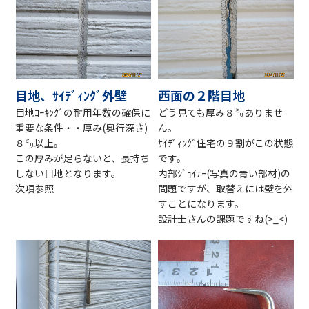
目地、ｻｲﾃﾞｨﾝｸﾞ外壁
西面の２階目地
目地ｺｰｷﾝｸﾞの耐用年数の確保に
どう見ても厚み８㍉ありませ
重要な条件・・厚み(奥行深さ)
ん。
８㍉以上。
ｻｲﾃﾞｨﾝｸﾞ住宅の９割がこの状態
この厚みが足らないと、長持ち
です。
しない目地となります。
内部ｼﾞｮｲﾅｰ(写真の青い部材)の
次項参照
問題ですが、取替えには壁を外
すことになります。
設計士さんの課題ですね(>_<)