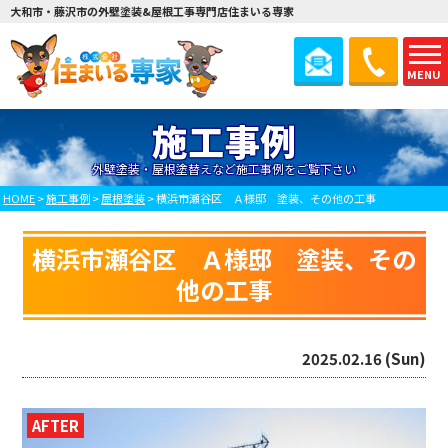
大和市・藤沢市の外壁塗装&屋根工事専門店住まいる専家
MENU
施工事例
外壁塗装・屋根塗替えなど施工事例をご覧下さい
HOME
>
施工事例
>
屋根塗装
>
横浜市瀬谷区 Ａ様邸 塗装、その他の工事
横浜市瀬谷区 Ａ様邸 塗装、その
他の工事
2025.02.16 (Sun)
AFTER