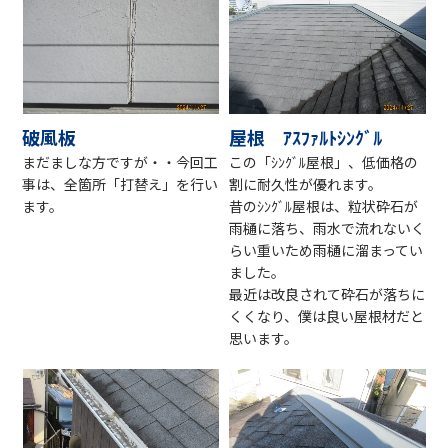
破風板
屋根 ｱｽﾌｧﾙﾄｼﾝｸﾞﾙ
まだましな方ですが・・今回工
この「ｼﾝｸﾞﾙ屋根」、低価格の
事は、全箇所「打替え」を行い
割に耐久性が優れます。
ます。
昔のｼﾝｸﾞﾙ屋根は、粒状砕石が
雨樋に落ち、雨水で流れないく
らい重いため雨樋に溜まってい
ました。
最近は改良されて砕石が落ちに
くくなり、僕は良い屋根材だと
思います。