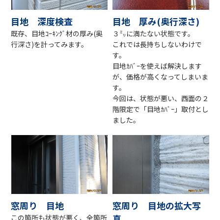
目地 深度検査
目地 厚み(奥行深さ)
既存、目地ｺｰｷﾝｸﾞ材の厚み(奥
３㍉に満たない状態です。
行深さ)を計ってみます。
これでは長持ちしないわけで
す。
目地ｶﾊﾞｰを使えば解決します
が、価格が高くなってしまいま
す。
今回は、状態が悪い、西面の２
階限定で「目地ｶﾊﾞｰ」取付とし
ました。
窓周り 目地
窓周り 目地の拡大写
真
この箇所も状態が悪く、全箇所