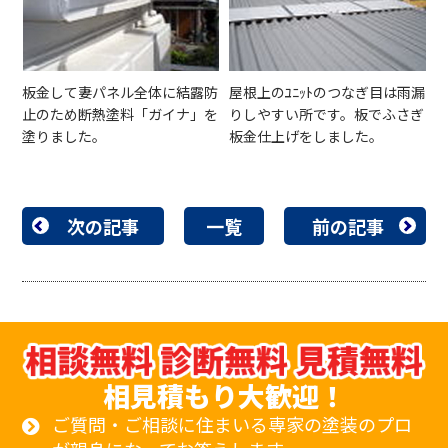
板金して妻パネル全体に結露防
屋根上のﾕﾆｯﾄのつなぎ目は雨漏
止のため断熱塗料「ガイナ」を
りしやすい所です。板でふさぎ
塗りました。
板金仕上げをしました。
次の記事
一覧
前の記事
相見積もり大歓迎！
ご質問・ご相談に住まいる専家の塗装のプロ