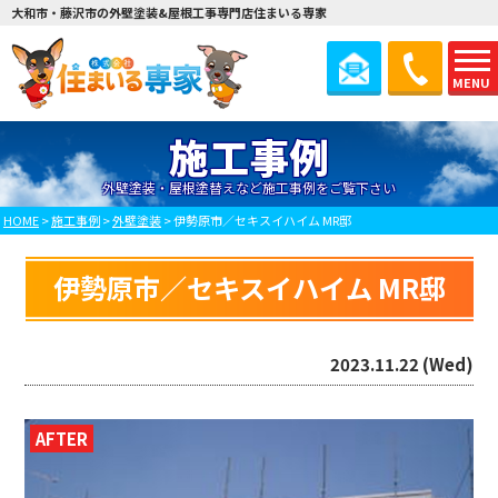
大和市・藤沢市の外壁塗装&屋根工事専門店住まいる専家
MENU
施工事例
外壁塗装・屋根塗替えなど施工事例をご覧下さい
HOME
>
施工事例
>
外壁塗装
>
伊勢原市／セキスイハイム MR邸
伊勢原市／セキスイハイム MR邸
2023.11.22 (Wed)
AFTER